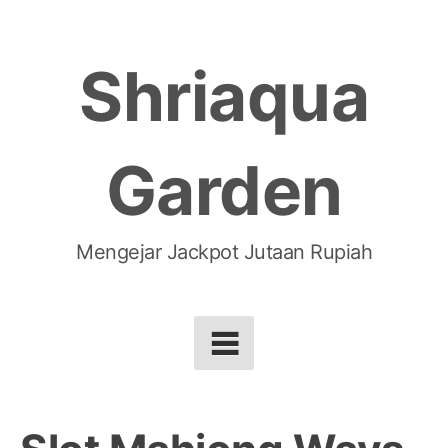
Skip
to
Shriaqua
content
Garden
Mengejar Jackpot Jutaan Rupiah