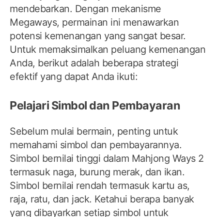
mendebarkan. Dengan mekanisme
Megaways, permainan ini menawarkan
potensi kemenangan yang sangat besar.
Untuk memaksimalkan peluang kemenangan
Anda, berikut adalah beberapa strategi
efektif yang dapat Anda ikuti:
Pelajari Simbol dan Pembayaran
Sebelum mulai bermain, penting untuk
memahami simbol dan pembayarannya.
Simbol bernilai tinggi dalam Mahjong Ways 2
termasuk naga, burung merak, dan ikan.
Simbol bernilai rendah termasuk kartu as,
raja, ratu, dan jack. Ketahui berapa banyak
yang dibayarkan setiap simbol untuk