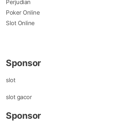
Perjudian
Poker Online
Slot Online
Sponsor
slot
slot gacor
Sponsor