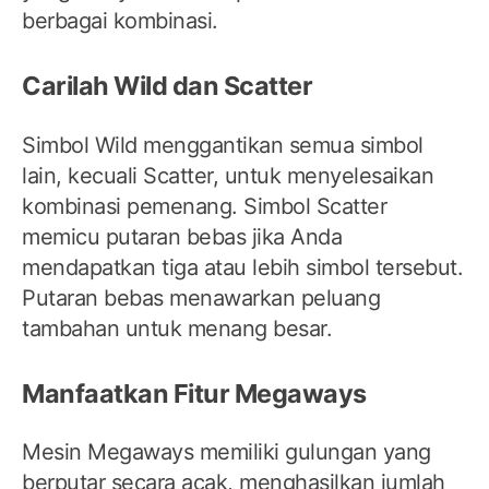
berbagai kombinasi.
Carilah Wild dan Scatter
Simbol Wild menggantikan semua simbol
lain, kecuali Scatter, untuk menyelesaikan
kombinasi pemenang. Simbol Scatter
memicu putaran bebas jika Anda
mendapatkan tiga atau lebih simbol tersebut.
Putaran bebas menawarkan peluang
tambahan untuk menang besar.
Manfaatkan Fitur Megaways
Mesin Megaways memiliki gulungan yang
berputar secara acak, menghasilkan jumlah