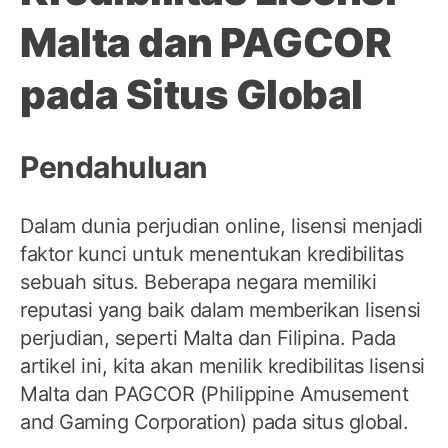
Malta dan PAGCOR
pada Situs Global
Pendahuluan
Dalam dunia perjudian online, lisensi menjadi
faktor kunci untuk menentukan kredibilitas
sebuah situs. Beberapa negara memiliki
reputasi yang baik dalam memberikan lisensi
perjudian, seperti Malta dan Filipina. Pada
artikel ini, kita akan menilik kredibilitas lisensi
Malta dan PAGCOR (Philippine Amusement
and Gaming Corporation) pada situs global.