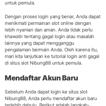
untuk pemula.
Dengan proses login yang benar, Anda dapat
menikmati permainan slot online dengan
lebih nyaman dan aman. Anda tidak perlu
khawatir tentang gagal login atau masalah
lainnya yang dapat mengganggu
pengalaman bermain Anda. Oleh karena itu,
mari kita lanjutkan ke tutorial login anti gagal
di situs slot Nibung88 untuk pemula.
Mendaftar Akun Baru
Sebelum Anda dapat login ke situs slot
Nibung88, Anda perlu mendaftar akun baru
terlebih dahulu. Berikut adalah langkah-