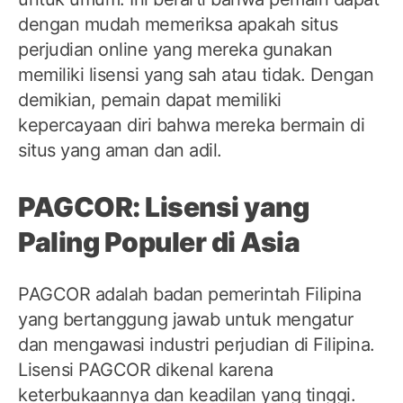
dengan mudah memeriksa apakah situs
perjudian online yang mereka gunakan
memiliki lisensi yang sah atau tidak. Dengan
demikian, pemain dapat memiliki
kepercayaan diri bahwa mereka bermain di
situs yang aman dan adil.
PAGCOR: Lisensi yang
Paling Populer di Asia
PAGCOR adalah badan pemerintah Filipina
yang bertanggung jawab untuk mengatur
dan mengawasi industri perjudian di Filipina.
Lisensi PAGCOR dikenal karena
keterbukaannya dan keadilan yang tinggi.