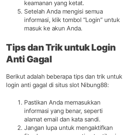
keamanan yang ketat.
Setelah Anda mengisi semua
informasi, klik tombol “Login” untuk
masuk ke akun Anda.
Tips dan Trik untuk Login
Anti Gagal
Berikut adalah beberapa tips dan trik untuk
login anti gagal di situs slot Nibung88:
Pastikan Anda memasukkan
informasi yang benar, seperti
alamat email dan kata sandi.
Jangan lupa untuk mengaktifkan