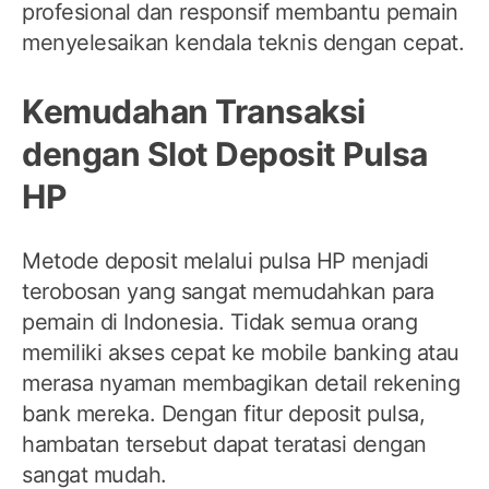
profesional dan responsif membantu pemain
menyelesaikan kendala teknis dengan cepat.
Kemudahan Transaksi
dengan Slot Deposit Pulsa
HP
Metode deposit melalui pulsa HP menjadi
terobosan yang sangat memudahkan para
pemain di Indonesia. Tidak semua orang
memiliki akses cepat ke mobile banking atau
merasa nyaman membagikan detail rekening
bank mereka. Dengan fitur deposit pulsa,
hambatan tersebut dapat teratasi dengan
sangat mudah.