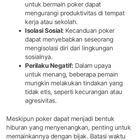
untuk bermain poker dapat
mengurangi produktivitas di tempat
kerja atau sekolah.
Isolasi Sosial:
Kecanduan poker
dapat menyebabkan seseorang
mengisolasi diri dari lingkungan
sosialnya.
Perilaku Negatif:
Dalam upaya
untuk menang, beberapa pemain
mungkin melakukan tindakan yang
tidak etis, seperti kecurangan atau
agresivitas.
Meskipun poker dapat menjadi bentuk
hiburan yang menyenangkan, penting untuk
memainkannya dengan bijak. Batasi waktu