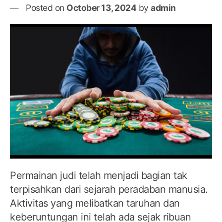
Posted on
October 13, 2024
by
admin
Permainan judi telah menjadi bagian tak
terpisahkan dari sejarah peradaban manusia.
Aktivitas yang melibatkan taruhan dan
keberuntungan ini telah ada sejak ribuan