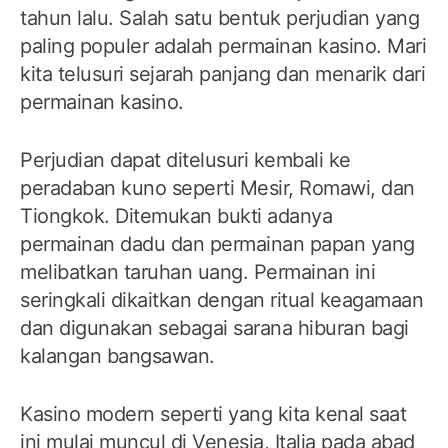
tahun lalu. Salah satu bentuk perjudian yang
paling populer adalah permainan kasino. Mari
kita telusuri sejarah panjang dan menarik dari
permainan kasino.
Perjudian dapat ditelusuri kembali ke
peradaban kuno seperti Mesir, Romawi, dan
Tiongkok. Ditemukan bukti adanya
permainan dadu dan permainan papan yang
melibatkan taruhan uang. Permainan ini
seringkali dikaitkan dengan ritual keagamaan
dan digunakan sebagai sarana hiburan bagi
kalangan bangsawan.
Kasino modern seperti yang kita kenal saat
ini mulai muncul di Venesia, Italia pada abad