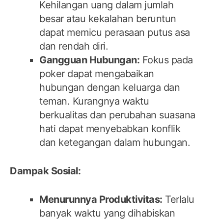
Kehilangan uang dalam jumlah
besar atau kekalahan beruntun
dapat memicu perasaan putus asa
dan rendah diri.
Gangguan Hubungan:
Fokus pada
poker dapat mengabaikan
hubungan dengan keluarga dan
teman. Kurangnya waktu
berkualitas dan perubahan suasana
hati dapat menyebabkan konflik
dan ketegangan dalam hubungan.
Dampak Sosial:
Menurunnya Produktivitas:
Terlalu
banyak waktu yang dihabiskan