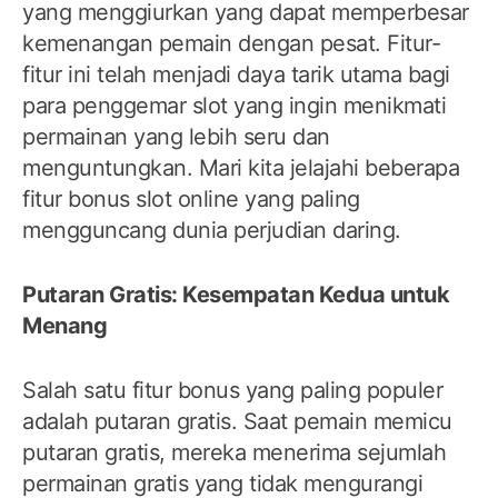
yang menggiurkan yang dapat memperbesar
kemenangan pemain dengan pesat. Fitur-
fitur ini telah menjadi daya tarik utama bagi
para penggemar slot yang ingin menikmati
permainan yang lebih seru dan
menguntungkan. Mari kita jelajahi beberapa
fitur bonus slot online yang paling
mengguncang dunia perjudian daring.
Putaran Gratis: Kesempatan Kedua untuk
Menang
Salah satu fitur bonus yang paling populer
adalah putaran gratis. Saat pemain memicu
putaran gratis, mereka menerima sejumlah
permainan gratis yang tidak mengurangi