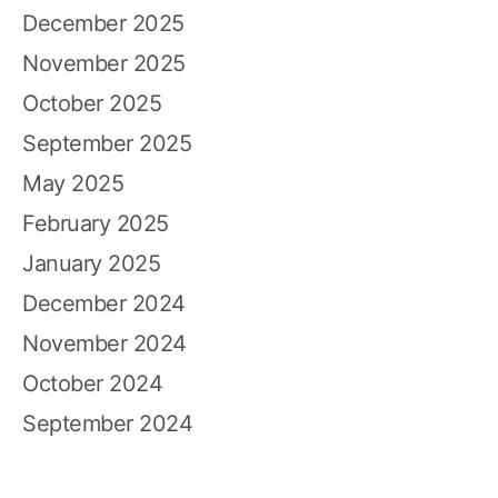
December 2025
November 2025
October 2025
September 2025
May 2025
February 2025
January 2025
December 2024
November 2024
October 2024
September 2024