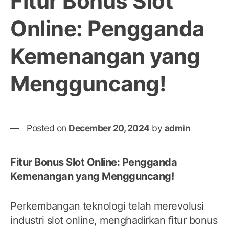
Fitur Bonus Slot
Online: Pengganda
Kemenangan yang
Mengguncang!
Posted on
December 20, 2024
by
admin
Fitur Bonus Slot Online: Pengganda
Kemenangan yang Mengguncang!
Perkembangan teknologi telah merevolusi
industri slot online, menghadirkan fitur bonus