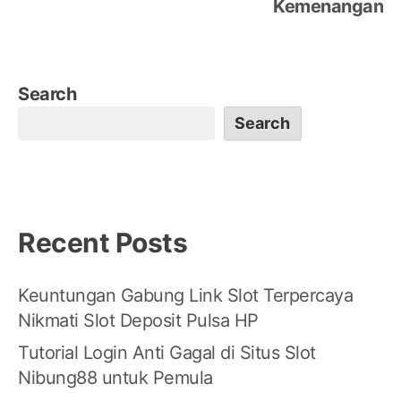
Kemenangan
Search
Search
Recent Posts
Keuntungan Gabung Link Slot Terpercaya
Nikmati Slot Deposit Pulsa HP
Tutorial Login Anti Gagal di Situs Slot
Nibung88 untuk Pemula