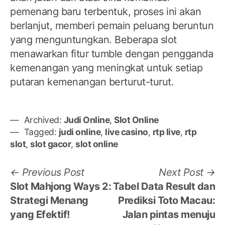
pemenang baru terbentuk, proses ini akan
berlanjut, memberi pemain peluang beruntun
yang menguntungkan. Beberapa slot
menawarkan fitur tumble dengan pengganda
kemenangan yang meningkat untuk setiap
putaran kemenangan berturut-turut.
Archived:
Judi Online
,
Slot Online
Tagged:
judi online
,
live casino
,
rtp live
,
rtp
slot
,
slot gacor
,
slot online
Post
Previous
N
Previous Post
Next Post
post:
po
Slot Mahjong Ways 2:
Tabel Data Result dan
navigation
Strategi Menang
Prediksi Toto Macau:
yang Efektif!
Jalan pintas menuju