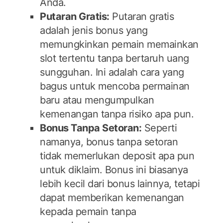
Anda.
Putaran Gratis:
Putaran gratis
adalah jenis bonus yang
memungkinkan pemain memainkan
slot tertentu tanpa bertaruh uang
sungguhan. Ini adalah cara yang
bagus untuk mencoba permainan
baru atau mengumpulkan
kemenangan tanpa risiko apa pun.
Bonus Tanpa Setoran:
Seperti
namanya, bonus tanpa setoran
tidak memerlukan deposit apa pun
untuk diklaim. Bonus ini biasanya
lebih kecil dari bonus lainnya, tetapi
dapat memberikan kemenangan
kepada pemain tanpa