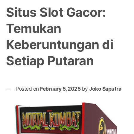
Situs Slot Gacor:
Temukan
Keberuntungan di
Setiap Putaran
Posted on
February 5, 2025
by
Joko Saputra