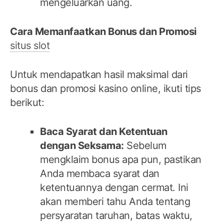
mengeluarkan uang.
Cara Memanfaatkan Bonus dan Promosi
situs slot
Untuk mendapatkan hasil maksimal dari
bonus dan promosi kasino online, ikuti tips
berikut:
Baca Syarat dan Ketentuan
dengan Seksama:
Sebelum
mengklaim bonus apa pun, pastikan
Anda membaca syarat dan
ketentuannya dengan cermat. Ini
akan memberi tahu Anda tentang
persyaratan taruhan, batas waktu,