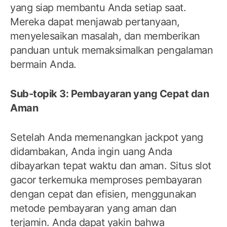
yang siap membantu Anda setiap saat.
Mereka dapat menjawab pertanyaan,
menyelesaikan masalah, dan memberikan
panduan untuk memaksimalkan pengalaman
bermain Anda.
Sub-topik 3: Pembayaran yang Cepat dan
Aman
Setelah Anda memenangkan jackpot yang
didambakan, Anda ingin uang Anda
dibayarkan tepat waktu dan aman. Situs slot
gacor terkemuka memproses pembayaran
dengan cepat dan efisien, menggunakan
metode pembayaran yang aman dan
terjamin. Anda dapat yakin bahwa