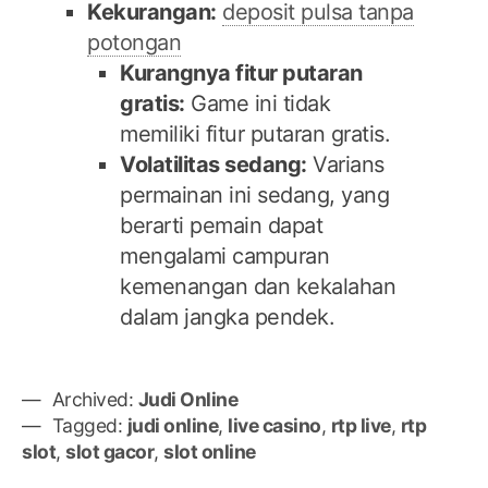
Kekurangan:
deposit pulsa tanpa
potongan
Kurangnya fitur putaran
gratis:
Game ini tidak
memiliki fitur putaran gratis.
Volatilitas sedang:
Varians
permainan ini sedang, yang
berarti pemain dapat
mengalami campuran
kemenangan dan kekalahan
dalam jangka pendek.
Archived:
Judi Online
Tagged:
judi online
,
live casino
,
rtp live
,
rtp
slot
,
slot gacor
,
slot online