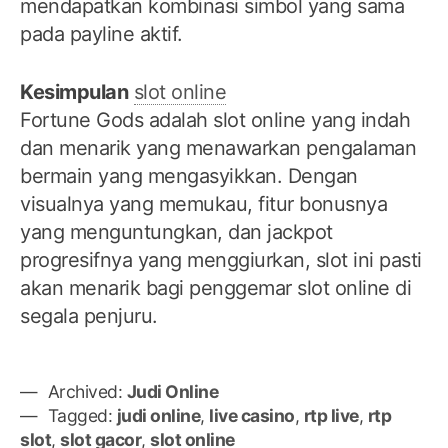
mendapatkan kombinasi simbol yang sama
pada payline aktif.
Kesimpulan
slot online
Fortune Gods adalah slot online yang indah
dan menarik yang menawarkan pengalaman
bermain yang mengasyikkan. Dengan
visualnya yang memukau, fitur bonusnya
yang menguntungkan, dan jackpot
progresifnya yang menggiurkan, slot ini pasti
akan menarik bagi penggemar slot online di
segala penjuru.
Archived:
Judi Online
Tagged:
judi online
,
live casino
,
rtp live
,
rtp
slot
,
slot gacor
,
slot online