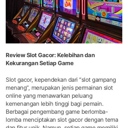
Review Slot Gacor: Kelebihan dan
Kekurangan Setiap Game
Slot gacor, kependekan dari “slot gampang
menang”, merupakan jenis permainan slot
online yang menawarkan peluang
kemenangan lebih tinggi bagi pemain.
Berbagai pengembang game berlomba-
lomba menciptakan slot gacor dengan tema
dan fitur unik. Namun, setiap game memiliki