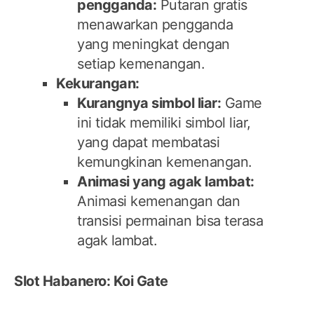
pengganda:
Putaran gratis
menawarkan pengganda
yang meningkat dengan
setiap kemenangan.
Kekurangan:
Kurangnya simbol liar:
Game
ini tidak memiliki simbol liar,
yang dapat membatasi
kemungkinan kemenangan.
Animasi yang agak lambat:
Animasi kemenangan dan
transisi permainan bisa terasa
agak lambat.
Slot Habanero: Koi Gate