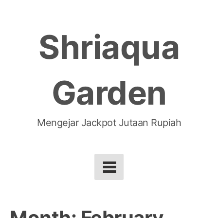
Skip
to
Shriaqua
content
Garden
Mengejar Jackpot Jutaan Rupiah
Month:
February