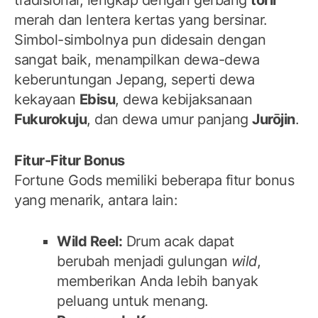
tradisional, lengkap dengan gerbang
torii
merah dan lentera kertas yang bersinar.
Simbol-simbolnya pun didesain dengan
sangat baik, menampilkan dewa-dewa
keberuntungan Jepang, seperti dewa
kekayaan
Ebisu
, dewa kebijaksanaan
Fukurokuju
, dan dewa umur panjang
Jurōjin
.
Fitur-Fitur Bonus
Fortune Gods memiliki beberapa fitur bonus
yang menarik, antara lain:
Wild Reel:
Drum acak dapat
berubah menjadi gulungan
wild
,
memberikan Anda lebih banyak
peluang untuk menang.