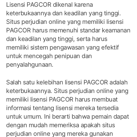
Lisensi PAGCOR dikenal karena
keterbukaannya dan keadilan yang tinggi.
Situs perjudian online yang memiliki lisensi
PAGCOR harus memenuhi standar keamanan
dan keadilan yang tinggi, serta harus
memiliki sistem pengawasan yang efektif
untuk mencegah penipuan dan
penyalahgunaan.
Salah satu kelebihan lisensi PAGCOR adalah
keterbukaannya. Situs perjudian online yang
memiliki lisensi PAGCOR harus membuat
informasi tentang lisensi mereka tersedia
untuk umum. Ini berarti bahwa pemain dapat
dengan mudah memeriksa apakah situs
perjudian online yang mereka gunakan