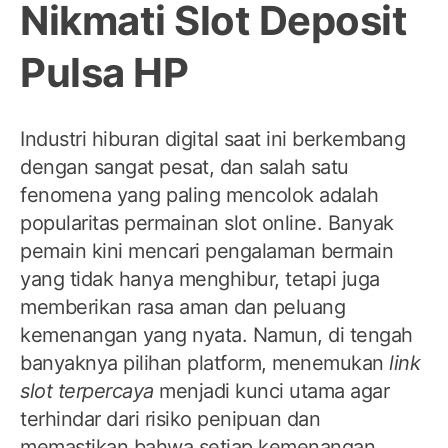
Nikmati Slot Deposit
Pulsa HP
Industri hiburan digital saat ini berkembang
dengan sangat pesat, dan salah satu
fenomena yang paling mencolok adalah
popularitas permainan slot online. Banyak
pemain kini mencari pengalaman bermain
yang tidak hanya menghibur, tetapi juga
memberikan rasa aman dan peluang
kemenangan yang nyata. Namun, di tengah
banyaknya pilihan platform, menemukan
link
slot terpercaya
menjadi kunci utama agar
terhindar dari risiko penipuan dan
memastikan bahwa setiap kemenangan