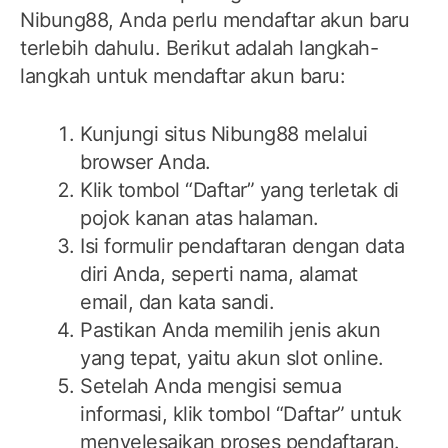
Nibung88, Anda perlu mendaftar akun baru
terlebih dahulu. Berikut adalah langkah-
langkah untuk mendaftar akun baru:
Kunjungi situs Nibung88 melalui
browser Anda.
Klik tombol “Daftar” yang terletak di
pojok kanan atas halaman.
Isi formulir pendaftaran dengan data
diri Anda, seperti nama, alamat
email, dan kata sandi.
Pastikan Anda memilih jenis akun
yang tepat, yaitu akun slot online.
Setelah Anda mengisi semua
informasi, klik tombol “Daftar” untuk
menyelesaikan proses pendaftaran.