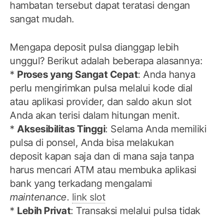
hambatan tersebut dapat teratasi dengan
sangat mudah.
Mengapa deposit pulsa dianggap lebih
unggul? Berikut adalah beberapa alasannya:
*
Proses yang Sangat Cepat
: Anda hanya
perlu mengirimkan pulsa melalui kode dial
atau aplikasi provider, dan saldo akun slot
Anda akan terisi dalam hitungan menit.
*
Aksesibilitas Tinggi
: Selama Anda memiliki
pulsa di ponsel, Anda bisa melakukan
deposit kapan saja dan di mana saja tanpa
harus mencari ATM atau membuka aplikasi
bank yang terkadang mengalami
maintenance
.
link slot
*
Lebih Privat
: Transaksi melalui pulsa tidak