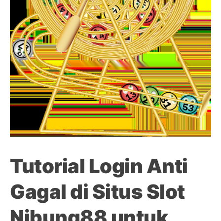
Tutorial Login Anti
Gagal di Situs Slot
Nibung88 untuk