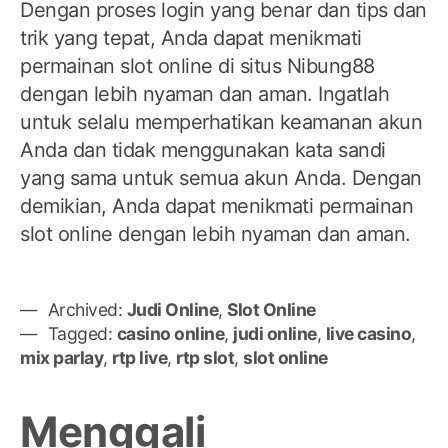
Dengan proses login yang benar dan tips dan
trik yang tepat, Anda dapat menikmati
permainan slot online di situs Nibung88
dengan lebih nyaman dan aman. Ingatlah
untuk selalu memperhatikan keamanan akun
Anda dan tidak menggunakan kata sandi
yang sama untuk semua akun Anda. Dengan
demikian, Anda dapat menikmati permainan
slot online dengan lebih nyaman dan aman.
Archived:
Judi Online
,
Slot Online
Tagged:
casino online
,
judi online
,
live casino
,
mix parlay
,
rtp live
,
rtp slot
,
slot online
Menggali