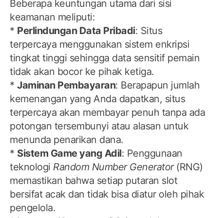
Beberapa keuntungan utama dari sisi
keamanan meliputi:
*
Perlindungan Data Pribadi
: Situs
terpercaya menggunakan sistem enkripsi
tingkat tinggi sehingga data sensitif pemain
tidak akan bocor ke pihak ketiga.
*
Jaminan Pembayaran
: Berapapun jumlah
kemenangan yang Anda dapatkan, situs
terpercaya akan membayar penuh tanpa ada
potongan tersembunyi atau alasan untuk
menunda penarikan dana.
*
Sistem Game yang Adil
: Penggunaan
teknologi
Random Number Generator
(RNG)
memastikan bahwa setiap putaran slot
bersifat acak dan tidak bisa diatur oleh pihak
pengelola.