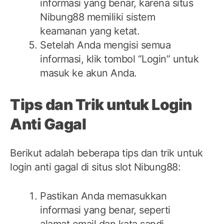
informasi yang benar, karena situs
Nibung88 memiliki sistem
keamanan yang ketat.
Setelah Anda mengisi semua
informasi, klik tombol “Login” untuk
masuk ke akun Anda.
Tips dan Trik untuk Login
Anti Gagal
Berikut adalah beberapa tips dan trik untuk
login anti gagal di situs slot Nibung88:
Pastikan Anda memasukkan
informasi yang benar, seperti