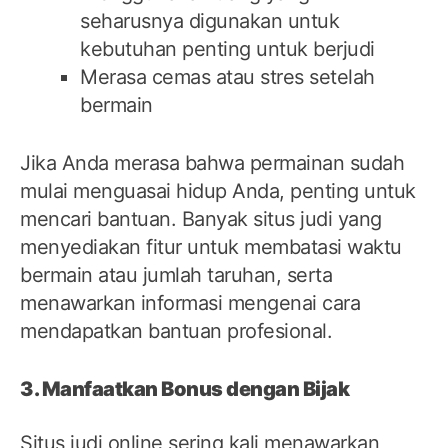
seharusnya digunakan untuk
kebutuhan penting untuk berjudi
Merasa cemas atau stres setelah
bermain
Jika Anda merasa bahwa permainan sudah
mulai menguasai hidup Anda, penting untuk
mencari bantuan. Banyak situs judi yang
menyediakan fitur untuk membatasi waktu
bermain atau jumlah taruhan, serta
menawarkan informasi mengenai cara
mendapatkan bantuan profesional.
3. Manfaatkan Bonus dengan Bijak
Situs judi online sering kali menawarkan