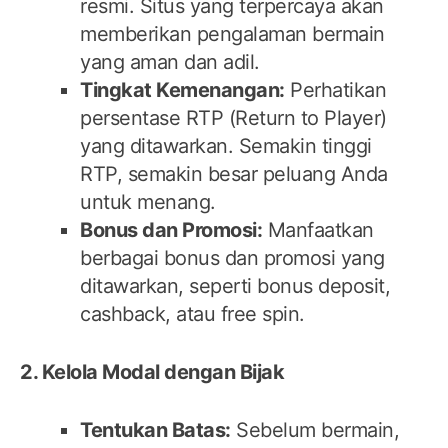
resmi. Situs yang terpercaya akan
memberikan pengalaman bermain
yang aman dan adil.
Tingkat Kemenangan:
Perhatikan
persentase RTP (Return to Player)
yang ditawarkan. Semakin tinggi
RTP, semakin besar peluang Anda
untuk menang.
Bonus dan Promosi:
Manfaatkan
berbagai bonus dan promosi yang
ditawarkan, seperti bonus deposit,
cashback, atau free spin.
2. Kelola Modal dengan Bijak
Tentukan Batas:
Sebelum bermain,