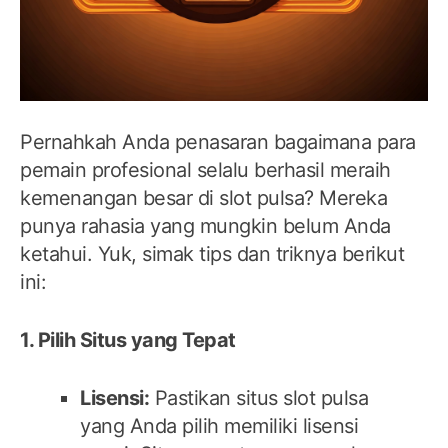
Pernahkah Anda penasaran bagaimana para
pemain profesional selalu berhasil meraih
kemenangan besar di slot pulsa? Mereka
punya rahasia yang mungkin belum Anda
ketahui. Yuk, simak tips dan triknya berikut
ini:
1. Pilih Situs yang Tepat
Lisensi:
Pastikan situs slot pulsa
yang Anda pilih memiliki lisensi