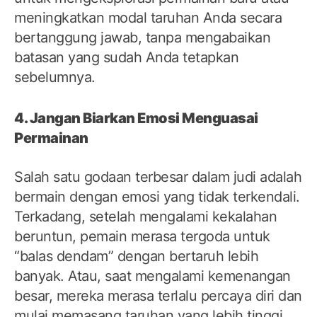
meningkatkan modal taruhan Anda secara
bertanggung jawab, tanpa mengabaikan
batasan yang sudah Anda tetapkan
sebelumnya.
4. Jangan Biarkan Emosi Menguasai
Permainan
Salah satu godaan terbesar dalam judi adalah
bermain dengan emosi yang tidak terkendali.
Terkadang, setelah mengalami kekalahan
beruntun, pemain merasa tergoda untuk
“balas dendam” dengan bertaruh lebih
banyak. Atau, saat mengalami kemenangan
besar, mereka merasa terlalu percaya diri dan
mulai memasang taruhan yang lebih tinggi.