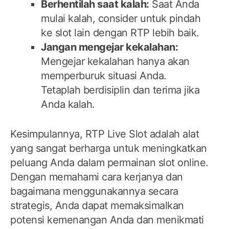
Berhentilah saat kalah:
Saat Anda
mulai kalah, consider untuk pindah
ke slot lain dengan RTP lebih baik.
Jangan mengejar kekalahan:
Mengejar kekalahan hanya akan
memperburuk situasi Anda.
Tetaplah berdisiplin dan terima jika
Anda kalah.
Kesimpulannya, RTP Live Slot adalah alat
yang sangat berharga untuk meningkatkan
peluang Anda dalam permainan slot online.
Dengan memahami cara kerjanya dan
bagaimana menggunakannya secara
strategis, Anda dapat memaksimalkan
potensi kemenangan Anda dan menikmati