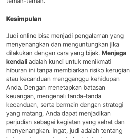
teman-teman.
Kesimpulan
Judi online bisa menjadi pengalaman yang
menyenangkan dan menguntungkan jika
dilakukan dengan cara yang bijak.
Menjaga
kendali
adalah kunci untuk menikmati
hiburan ini tanpa membiarkan risiko kerugian
atau kecanduan mengganggu kehidupan
Anda. Dengan menetapkan batasan
keuangan, mengenali tanda-tanda
kecanduan, serta bermain dengan strategi
yang matang, Anda dapat menjadikan
perjudian sebagai kegiatan yang sehat dan
menyenangkan. Ingat, judi adalah tentang