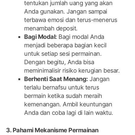
tentukan jumlah uang yang akan
Anda gunakan. Jangan sampai
terbawa emosi dan terus-menerus
menambah deposit.
Bagi Modal:
Bagi modal Anda
menjadi beberapa bagian kecil
untuk setiap sesi permainan.
Dengan begitu, Anda bisa
meminimalisir risiko kerugian besar.
Berhenti Saat Menang:
Jangan
terlalu bernafsu untuk terus
bermain ketika sudah meraih
kemenangan. Ambil keuntungan
Anda dan coba lagi di lain waktu.
3. Pahami Mekanisme Permainan