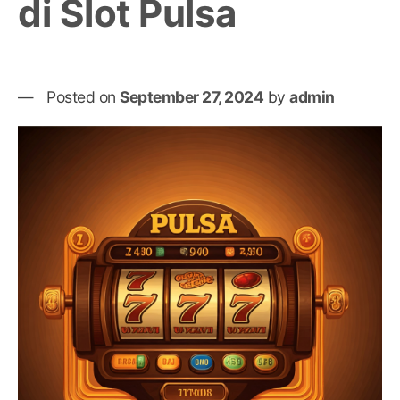
di Slot Pulsa
Posted on
September 27, 2024
by
admin