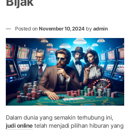
Bijak
Posted on
November 10, 2024
by
admin
Dalam dunia yang semakin terhubung ini,
judi online
telah menjadi pilihan hiburan yang